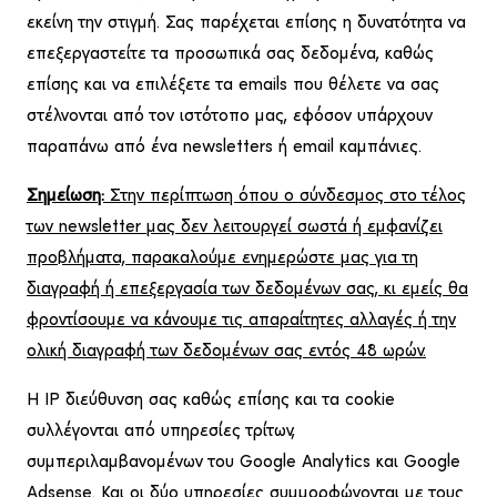
εκείνη την στιγμή. Σας παρέχεται επίσης η δυνατότητα να
επεξεργαστείτε τα προσωπικά σας δεδομένα, καθώς
επίσης και να επιλέξετε τα emails που θέλετε να σας
στέλνονται από τον ιστότοπο μας, εφόσον υπάρχουν
παραπάνω από ένα newsletters ή email καμπάνιες.
Σημείωση:
Στην περίπτωση όπου ο σύνδεσμος στο τέλος
των newsletter μας δεν λειτουργεί σωστά ή εμφανίζει
προβλήματα, παρακαλούμε ενημερώστε μας για τη
διαγραφή ή επεξεργασία των δεδομένων σας, κι εμείς θα
φροντίσουμε να κάνουμε τις απαραίτητες αλλαγές ή την
ολική διαγραφή των δεδομένων σας εντός 48 ωρών.
Η IP διεύθυνση σας καθώς επίσης και τα cookie
συλλέγονται από υπηρεσίες τρίτων,
συμπεριλαμβανομένων του Google Analytics και Google
Adsense. Και οι δύο υπηρεσίες συμμορφώνονται με τους